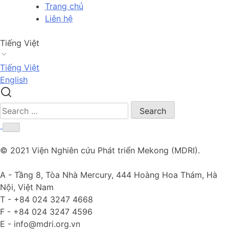
Skip
Trang chủ
to
Liên hệ
content
Tiếng Việt
Tiếng Việt
English
Search
for:
© 2021 Viện Nghiên cứu Phát triển Mekong (MDRI).
A -
Tầng 8, Tòa Nhà Mercury, 444 Hoàng Hoa Thám, Hà
Nội, Việt Nam
T -
+84 024 3247 4668
F -
+84 024 3247 4596
E -
info@mdri.org.vn