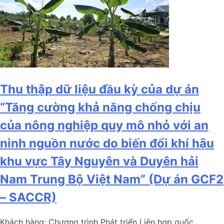
Thu thập dữ liệu đầu kỳ của dự án
“Tăng cường khả năng chống chịu
của nông nghiệp quy mô nhỏ với an
ninh nguồn nước do biến đổi khí hậu
khu vực Tây Nguyên và Duyên hải
Nam Trung Bộ Việt Nam” (Dự án GCF2
– SACCR)
Khách hàng:
Chương trình Phát triển Liên hợp quốc