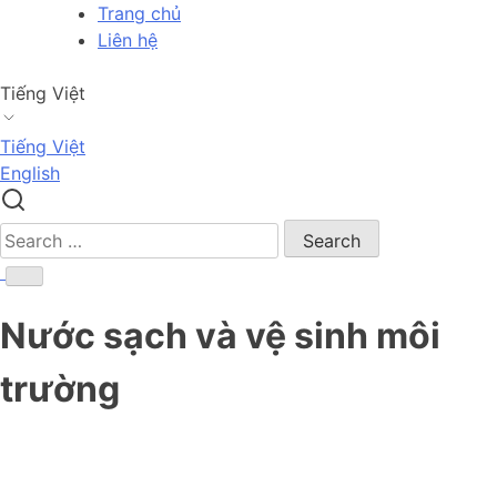
Skip
Trang chủ
to
Liên hệ
content
Tiếng Việt
Tiếng Việt
English
Search
for:
Nước sạch và vệ sinh môi
trường