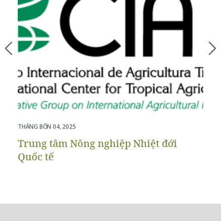
THÁNG BỐN 04, 2025
THÁ
Trung tâm Nông nghiệp Nhiệt đới
V
Quốc tế
p