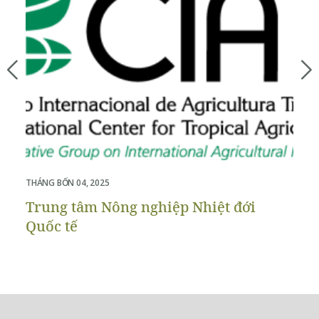
THÁNG BỐN 04, 2025
THÁ
Trung tâm Nông nghiệp Nhiệt đới
V
Quốc tế
p