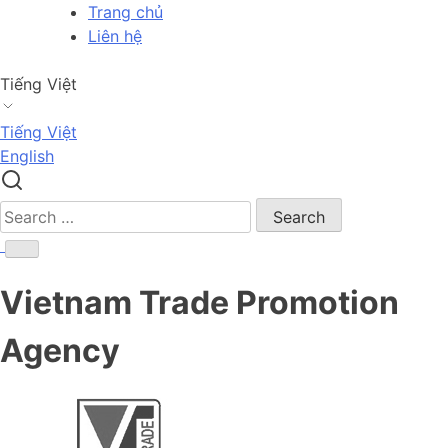
Skip
Trang chủ
to
Liên hệ
content
Tiếng Việt
Tiếng Việt
English
Search
for:
Vietnam Trade Promotion
Agency