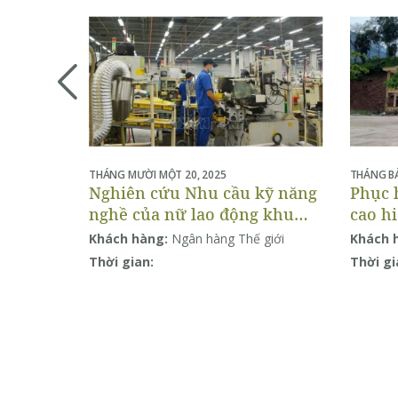
THÁNG MƯỜI MỘT 20, 2025
THÁNG BẢ
Nghiên cứu Nhu cầu kỹ năng
Phục 
nghề của nữ lao động khu
cao hi
công nghiệp
khả n
Khách hàng:
Ngân hàng Thế giới
Khách 
thống
Thời gian:
Thời gi
Đông