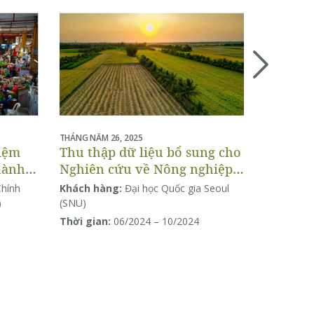
THÁNG NĂM 26, 2025
THÁNG BỐN 
hiệm
Thu thập dữ liệu bổ sung cho
Nghiên 
hành
Nghiên cứu về Nông nghiệp
của Dự 
thông minh: Lập mô hình và
đẳng gi
Chính
Khách hàng:
Đại học Quốc gia Seoul
Khách hà
ứng dụng các biện pháp ứng
hiệu qu
)
(SNU)
Thời gian
phó với biến đổi khí hậu
nông ng
Thời gian:
06/2024 – 10/2024
lịch tại
giai đo