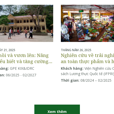
Y 21, 2025
THÁNG NĂM 26, 2025
hồi và vươn lên: Nâng
Nghiên cứu về trải ng
ểu biết và tăng cường
an toàn thực phẩm và 
ăng phục hồi của hệ
vi lựa chọn thực phẩm
hàng:
GPE KIX&IDRC
Khách hàng:
Viện Nghiên cứu 
 giáo dục ở Nam Á và
sách Lương thực Quốc tế (IFPRI
an:
06/2025 - 02/2027
 Nam Á
Thời gian:
08/2024 – 02/2025
Xem thêm