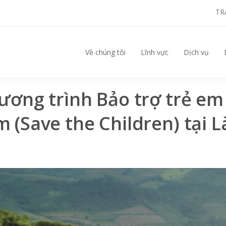
TR
Về chúng tôi
Lĩnh vực
Dịch vụ
Search for:
ương trình Bảo trợ trẻ em
m (Save the Children) tại L