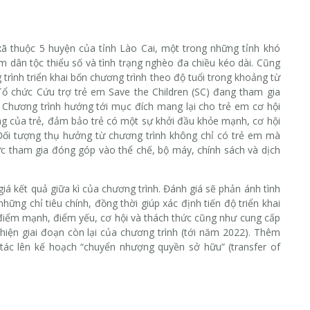
 xã thuộc 5 huyện của tỉnh Lào Cai, một trong những tỉnh khó
óm dân tộc thiểu số và tình trạng nghèo đa chiều kéo dài. Cũng
rình triển khai bốn chương trình theo độ tuổi trong khoảng từ
Tổ chức Cứu trợ trẻ em Save the Children (SC) đang tham gia
. Chương trình hướng tới mục đích mang lại cho trẻ em cơ hội
ng của trẻ, đảm bảo trẻ có một sự khởi đầu khỏe mạnh, cơ hội
Đối tượng thụ hưởng từ chương trình không chỉ có trẻ em mà
ức tham gia đóng góp vào thể chế, bộ máy, chính sách và dịch
giá kết quả giữa kì của chương trình. Đánh giá sẽ phản ánh tình
ững chỉ tiêu chính, đồng thời giúp xác định tiến độ triển khai
g điểm mạnh, điểm yếu, cơ hội và thách thức cũng như cung cấp
 hiện giai đoạn còn lại của chương trình (tới năm 2022). Thêm
 tác lên kế hoạch “chuyển nhượng quyền sở hữu” (transfer of