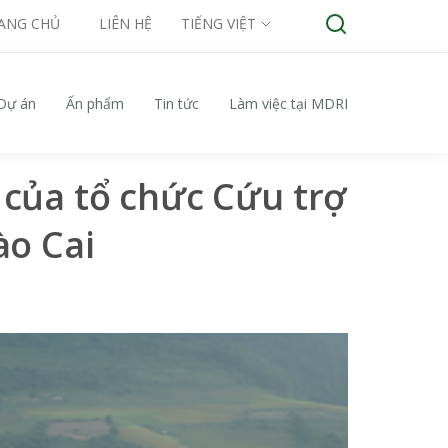
ANG CHỦ
LIÊN HỆ
TIẾNG VIỆT
Dự án
Ấn phẩm
Tin tức
Làm việc tại MDRI
 của tổ chức Cứu trợ
ào Cai