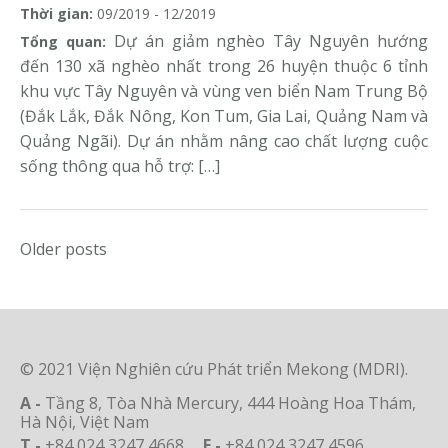
Thời gian:
09/2019 - 12/2019
Dự án giảm nghèo Tây Nguyên hướng
Tổng quan:
đến 130 xã nghèo nhất trong 26 huyện thuộc 6 tỉnh
khu vực Tây Nguyên và vùng ven biển Nam Trung Bộ
(Đắk Lắk, Đắk Nông, Kon Tum, Gia Lai, Quảng Nam và
Quảng Ngãi). Dự án nhằm nâng cao chất lượng cuộc
sống thông qua hỗ trợ: […]
Posts
Older posts
navigation
© 2021 Viện Nghiên cứu Phát triển Mekong (MDRI).
A -
Tầng 8, Tòa Nhà Mercury, 444 Hoàng Hoa Thám,
Hà Nội, Việt Nam
T -
+84 024 3247 4668
F -
+84 024 3247 4596