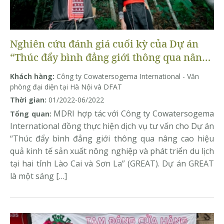
Nghiên cứu đánh giá cuối kỳ của Dự án
“Thúc đẩy bình đẳng giới thông qua nâng
cao hiệu quả kinh tế sản xuất nông nghiệp
Khách hàng:
Công ty Cowatersogema International - Văn
và phát triển du lịch tại hai tỉnh Lào Cai
phòng đại diện tại Hà Nội và DFAT
và Sơn La” (GREAT)
Thời gian:
01/2022-06/2022
MDRI hợp tác với Công ty Cowatersogema
Tổng quan:
International đồng thực hiện dịch vụ tư vấn cho Dự án
“Thúc đẩy bình đẳng giới thông qua nâng cao hiệu
quả kinh tế sản xuất nông nghiệp và phát triển du lịch
tại hai tỉnh Lào Cai và Sơn La” (GREAT). Dự án GREAT
là một sáng […]