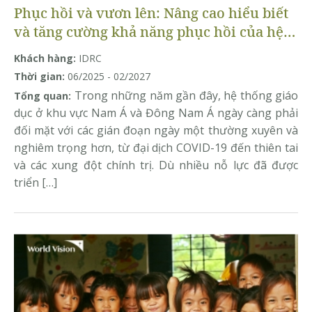
Phục hồi và vươn lên: Nâng cao hiểu biết
và tăng cường khả năng phục hồi của hệ
thống giáo dục ở Nam Á và Đông Nam Á
Khách hàng:
IDRC
Thời gian:
06/2025 - 02/2027
Trong những năm gần đây, hệ thống giáo
Tổng quan:
dục ở khu vực Nam Á và Đông Nam Á ngày càng phải
đối mặt với các gián đoạn ngày một thường xuyên và
nghiêm trọng hơn, từ đại dịch COVID-19 đến thiên tai
và các xung đột chính trị. Dù nhiều nỗ lực đã được
triển […]