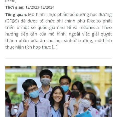
(IFPRI)
thanh thiếu niên ở Việt Nam
Thời gian:
12/2023-12/2024
Mô hình Thực phẩm bổ dưỡng học đường
Tổng quan:
(GF@S) đã được tổ chức phi chính phủ Rikolto phát
triển ở một số quốc gia như Bỉ và Indonesia. Theo
hướng tiếp cận của mô hình, ngoài việc giải quyết
thành phần bữa ăn cho học sinh ở trường, mô hình
thực hiện tích hợp thực […]