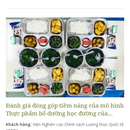
Đánh giá đóng góp tiềm năng của mô hình
Thực phẩm bổ dưỡng học đường của
Rikolto (GF@S) trong việc cải thiện bữa ăn
Khách hàng:
Viện Nghiên cứu Chính sách Lương thực Quốc tế
học đường và chế độ dinh dưỡng của