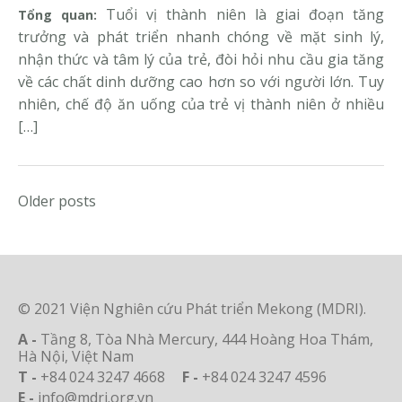
Tuổi vị thành niên là giai đoạn tăng
Tổng quan:
trưởng và phát triển nhanh chóng về mặt sinh lý,
nhận thức và tâm lý của trẻ, đòi hỏi nhu cầu gia tăng
về các chất dinh dưỡng cao hơn so với người lớn. Tuy
nhiên, chế độ ăn uống của trẻ vị thành niên ở nhiều
[…]
Posts
Older posts
navigation
© 2021 Viện Nghiên cứu Phát triển Mekong (MDRI).
A -
Tầng 8, Tòa Nhà Mercury, 444 Hoàng Hoa Thám,
Hà Nội, Việt Nam
T -
+84 024 3247 4668
F -
+84 024 3247 4596
E -
info@mdri.org.vn