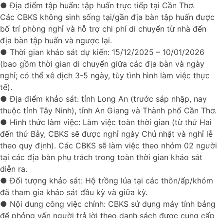
● Địa điểm tập huấn: tập huấn trực tiếp tại Cần Thơ.
Các CBKS không sinh sống tại/gần địa bàn tập huấn được
bố trí phòng nghỉ và hỗ trợ chi phí di chuyển từ nhà đến
địa bàn tập huấn và ngược lại.
● Thời gian khảo sát dự kiến: 15/12/2025 – 10/01/2026
(bao gồm thời gian di chuyển giữa các địa bàn và ngày
nghỉ; có thể xê dịch 3-5 ngày, tùy tình hình làm việc thực
tế).
● Địa điểm khảo sát: tỉnh Long An (trước sáp nhập, nay
thuộc tỉnh Tây Ninh), tỉnh An Giang và Thành phố Cần Thơ.
● Hình thức làm việc: Làm việc toàn thời gian (từ thứ Hai
đến thứ Bảy, CBKS sẽ được nghỉ ngày Chủ nhật và nghỉ lễ
theo quy định). Các CBKS sẽ làm việc theo nhóm 02 người
tại các địa bàn phụ trách trong toàn thời gian khảo sát
diễn ra.
● Đối tượng khảo sát: Hộ trồng lúa tại các thôn/ấp/khóm
đã tham gia khảo sát đầu kỳ và giữa kỳ.
● Nội dung công việc chính: CBKS sử dụng máy tính bảng
để phỏng vấn người trả lời theo danh sách được cung cấp