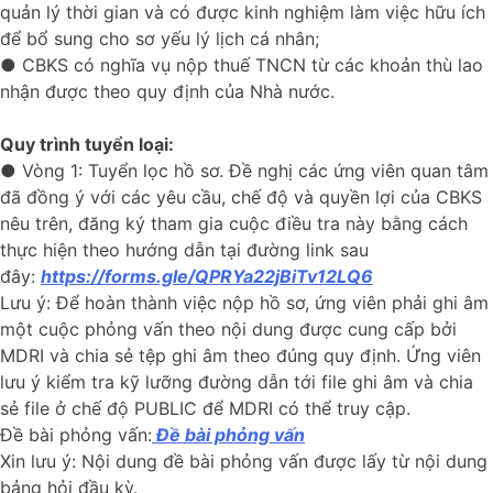
quản lý thời gian và có được kinh nghiệm làm việc hữu ích
để bổ sung cho sơ yếu lý lịch cá nhân;
● CBKS có nghĩa vụ nộp thuế TNCN từ các khoản thù lao
nhận được theo quy định của Nhà nước.
Quy trình tuyển loại:
● Vòng 1: Tuyển lọc hồ sơ. Đề nghị các ứng viên quan tâm
đã đồng ý với các yêu cầu, chế độ và quyền lợi của CBKS
nêu trên, đăng ký tham gia cuộc điều tra này bằng cách
thực hiện theo hướng dẫn tại đường link sau
đây:
https://forms.gle/QPRYa22jBiTv12LQ6
Lưu ý: Để hoàn thành việc nộp hồ sơ, ứng viên phải ghi âm
một cuộc phỏng vấn theo nội dung được cung cấp bởi
MDRI và chia sẻ tệp ghi âm theo đúng quy định. Ứng viên
lưu ý kiểm tra kỹ lưỡng đường dẫn tới file ghi âm và chia
sẻ file ở chế độ PUBLIC để MDRI có thể truy cập.
Đề bài phỏng vấn:
Đề bài phỏng vấn
Xin lưu ý: Nội dung đề bài phỏng vấn được lấy từ nội dung
bảng hỏi đầu kỳ.