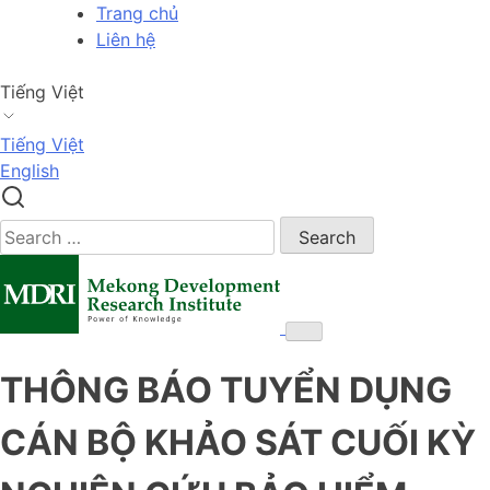
Skip
Trang chủ
to
Liên hệ
content
Tiếng Việt
Tiếng Việt
English
Search
for:
THÔNG BÁO TUYỂN DỤNG
CÁN BỘ KHẢO SÁT CUỐI KỲ