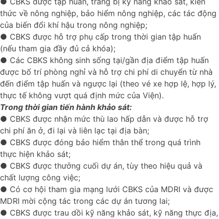
● CBKS được tập huấn, trang bị kỹ năng khảo sát, kiến
thức về nông nghiệp, bảo hiểm nông nghiệp, các tác động
của biến đổi khí hậu trong nông nghiệp;
● CBKS được hỗ trợ phụ cấp trong thời gian tập huấn
(nếu tham gia đầy đủ cả khóa);
● Các CBKS không sinh sống tại/gần địa điểm tập huấn
được bố trí phòng nghỉ và hỗ trợ chi phí di chuyển từ nhà
đến điểm tập huấn và ngược lại (theo vé xe hợp lệ, hợp lý,
thực tế không vượt quá định mức của Viện).
Trong thời gian tiến hành khảo sát:
● CBKS được nhận mức thù lao hấp dẫn và được hỗ trợ
chi phí ăn ở, đi lại và liên lạc tại địa bàn;
● CBKS được đóng bảo hiểm thân thể trong quá trình
thực hiện khảo sát;
● CBKS được thưởng cuối dự án, tùy theo hiệu quả và
chất lượng công việc;
● Có cơ hội tham gia mạng lưới CBKS của MDRI và được
MDRI mời cộng tác trong các dự án tương lai;
● CBKS được trau dồi kỹ năng khảo sát, kỹ năng thực địa,