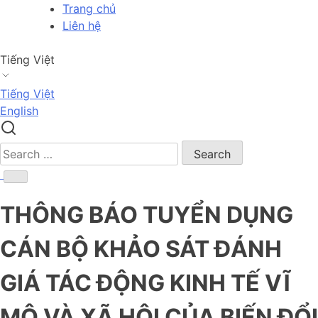
Skip
Trang chủ
to
Liên hệ
content
Tiếng Việt
Tiếng Việt
English
Search
for:
THÔNG BÁO TUYỂN DỤNG
CÁN BỘ KHẢO SÁT ĐÁNH
GIÁ TÁC ĐỘNG KINH TẾ VĨ
MÔ VÀ XÃ HỘI CỦA BIẾN ĐỔI