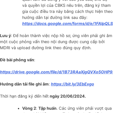
và quyền lợi của CBKS nêu trên, đăng ký tham
gia cuộc điều tra này bằng cách thực hiện theo
hướng dẫn tại đường link sau đây:
https://docs.google.com/forms/d/e/1FAI
Lưu ý
: Để hoàn thành việc nộp hồ sơ, ứng viên phải ghi âm
một cuộc phỏng vấn theo nội dung được cung cấp bởi
MDRI và upload đường link theo đúng quy định.
Đề bài phỏng vấn
:
https://drive.google.com/file/d/1B73RAaXjgQVXo5O
Hướng dẫn tải file ghi âm
:
https://bit.ly/3EbExgo
Thời hạn đăng ký đến hết
ngày 20/06/2024.
Vòng 2
:
Tập huấn
. Các ứng viên phải vượt qua