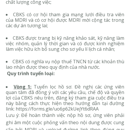
chất lượng công việc;
CBKS có cơ hội tham gia mạng lưới điều tra viên
của MDRI và có cơ hội được MDRI mời cộng tác trong
các dự án tương lai;
CBKS được trang bị kỹ năng khảo sát, kỹ năng làm
việc nhóm, quản lý thời gian và có được kinh nghiệm
làm việc hữu ích bổ sung cho sơ yếu lí lịch cá nhân;
CBKS có nghĩa vụ nộp thuế TNCN từ các khoản thù
lao nhận được theo quy định của nhà nước.
Quy trình tuyển loại:
Vòng 1:
Tuyển lọc hồ sơ. Đề nghị các ứng viên
quan tâm đã đồng ý với các yêu cầu, chế độ và quyền
lợi của CBKS nêu trên, đăng ký tham gia cuộc điều tra
này bằng cách thực hiện theo hướng dẫn tại đường
link:
https://forms.gle/uo6p62kUejYt6dRAA
Lưu ý: Để hoàn thành việc nộp hồ sơ, ứng viên phải
ghi âm một cuộc phỏng vấn theo nội dung được cung
cấp bởi MDRI và upload đường link theo đúng quy