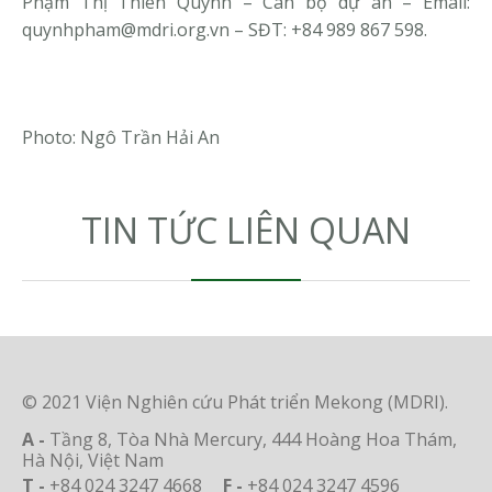
Phạm Thị Thiên Quỳnh – Cán bộ dự án – Email:
quynhpham@mdri.org.vn
– SĐT: +84 989 867 598.
Photo: Ngô Trần Hải An
TIN TỨC LIÊN QUAN
© 2021 Viện Nghiên cứu Phát triển Mekong (MDRI).
A -
Tầng 8, Tòa Nhà Mercury, 444 Hoàng Hoa Thám,
Hà Nội, Việt Nam
T -
+84 024 3247 4668
F -
+84 024 3247 4596