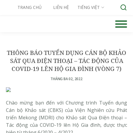
TRANG CHỦ
LIÊN HỆ
TIẾNG VIỆT
Skip
to
Search for:
content
THÔNG BÁO TUYỂN DỤNG CÁN BỘ KHẢO
SÁT QUA ĐIỆN THOẠI – TÁC ĐỘNG CỦA
COVID-19 LÊN HỘ GIA ĐÌNH (VÒNG 7)
THÁNG BA 02, 2022
Chào mừng bạn đến với Chương trình Tuyển dụng
Cán bộ Khảo sát (CBKS) của Viện Nghiên cứu Phát
triển Mekong (MDRI) cho Khảo sát Qua Điện thoại –
Tác động của COVID-19 lên Hộ Gia đình, được thực
hiện từ tháng 6/2020 – 4/2022.