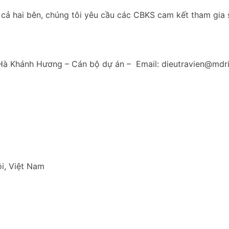
cả hai bên, chúng tôi yêu cầu các CBKS cam kết tham gia s
ị Vũ Hà Khánh Hương – Cán bộ dự án – Email: dieutravien@md
i, Việt Nam