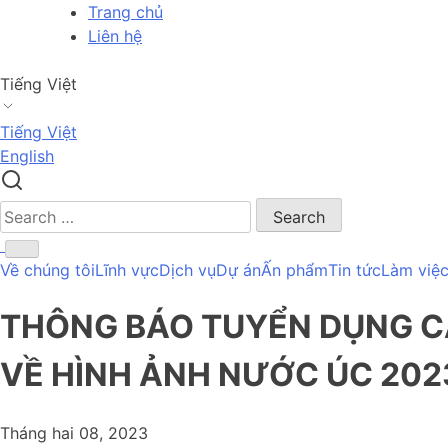
Skip
Trang chủ
to
Liên hệ
content
Tiếng Việt
Tiếng Việt
English
Search
for:
Về chúng tôi
Lĩnh vực
Dịch vụ
Dự án
Ấn phẩm
Tin tức
Làm việc
THÔNG BÁO TUYỂN DỤNG CÁ
VỀ HÌNH ẢNH NƯỚC ÚC 202
Tháng hai 08, 2023