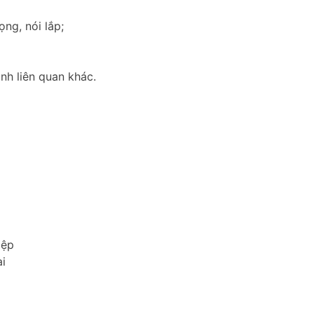
ọng, nói lắp;
nh liên quan khác.
iệp
i