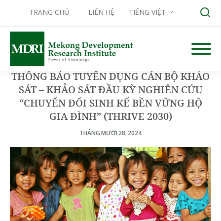
TRANG CHỦ
LIÊN HỆ
TIẾNG VIỆT
Skip
to
content
THÔNG BÁO TUYỂN DỤNG CÁN BỘ KHẢO
Search for:
SÁT – KHẢO SÁT ĐẦU KỲ NGHIÊN CỨU
“CHUYỂN ĐỔI SINH KẾ BỀN VỮNG HỘ
GIA ĐÌNH” (THRIVE 2030)
THÁNG MƯỜI 28, 2024