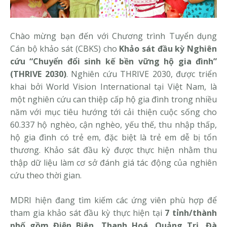
Chào mừng bạn đến với Chương trình Tuyển dụng
Cán bộ khảo sát (CBKS) cho
Khảo sát đầu kỳ Nghiên
cứu “Chuyển đổi sinh kế bền vững hộ gia đình”
(THRIVE 2030)
. Nghiên cứu THRIVE 2030, được triển
khai bởi World Vision International tại Việt Nam, là
một nghiên cứu can thiệp cấp hộ gia đình trong nhiều
năm với mục tiêu hướng tới cải thiện cuộc sống cho
60.337 hộ nghèo, cận nghèo, yếu thế, thu nhập thấp,
hộ gia đình có trẻ em, đặc biệt là trẻ em dễ bị tổn
thương.
Khảo sát đầu kỳ được thực hiện nhằm thu
thập dữ liệu làm cơ sở đánh giá tác động của nghiên
cứu theo thời gian.
MDRI hiện đang tìm kiếm các ứng viên phù hợp để
tham gia khảo sát đầu kỳ thực hiện tại
7 tỉnh/thành
phố gồm Điện Biên, Thanh Hoá, Quảng Trị, Đà