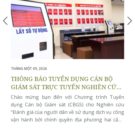
THÁNG MỘT 09, 2026
THÁ
THÔNG BÁO TUYỂN DỤNG CÁN BỘ
T
GIÁM SÁT TRỰC TUYẾN NGHIÊN CỨU
K
“ĐÁNH GIÁ CỦA NGƯỜI DÂN VỀ SỬ
C
Chào mừng bạn đến với Chương trình Tuyển
Ch
DỤNG DỊCH VỤ CÔNG VẬN HÀNH BỞI
S
dụng Cán bộ Giám sát (CBGS) cho Nghiên cứu
dụ
CHÍNH QUYỀN ĐỊA PHƯƠNG HAI
B
“Đánh giá của người dân về sử dụng dịch vụ công
“Đ
CẤP”
C
vận hành bởi chính quyền địa phương hai cấp”,
vậ
đồng thực hiện bởi Học viện Chính trị Quốc gia Hồ
đồ
Chí Minh, Viện Nghiên cứu Phát triển […]
Ch