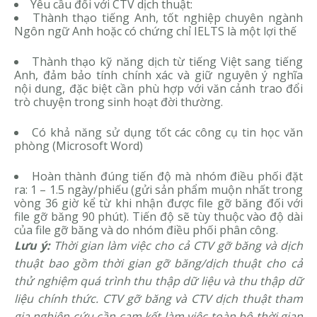
Yêu cầu đối với CTV dịch thuật:
Thành thạo tiếng Anh, tốt nghiệp chuyên ngành
Ngôn ngữ Anh hoặc có chứng chỉ IELTS là một lợi thế
Thành thạo kỹ năng dịch từ tiếng Việt sang tiếng
Anh, đảm bảo tính chính xác và giữ nguyên ý nghĩa
nội dung, đặc biệt cần phù hợp với văn cảnh trao đổi
trò chuyện trong sinh hoạt đời thường.
Có khả năng sử dụng tốt các công cụ tin học văn
phòng (Microsoft Word)
Hoàn thành đúng tiến độ mà nhóm điều phối đặt
ra: 1 – 1.5 ngày/phiếu (gửi sản phẩm muộn nhất trong
vòng 36 giờ kể từ khi nhận được file gỡ băng đối với
file gỡ băng 90 phút). Tiến độ sẽ tùy thuộc vào độ dài
của file gỡ băng và do nhóm điều phối phân công.
Lưu ý:
Thời gian làm việc cho cả CTV gỡ băng và dịch
thuật bao gồm thời gian gỡ băng/dịch thuật cho cả
thử nghiệm quá trình thu thập dữ liệu và thu thập dữ
liệu chính thức. CTV gỡ băng và CTV dịch thuật tham
gia nghiên cứu cần cam kết làm việc toàn bộ thời gian