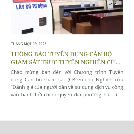
THÁNG MỘT 09, 2026
THÁ
THÔNG BÁO TUYỂN DỤNG CÁN BỘ
T
GIÁM SÁT TRỰC TUYẾN NGHIÊN CỨU
K
“ĐÁNH GIÁ CỦA NGƯỜI DÂN VỀ SỬ
C
Chào mừng bạn đến với Chương trình Tuyển
Ch
DỤNG DỊCH VỤ CÔNG VẬN HÀNH BỞI
S
dụng Cán bộ Giám sát (CBGS) cho Nghiên cứu
dụ
CHÍNH QUYỀN ĐỊA PHƯƠNG HAI
B
“Đánh giá của người dân về sử dụng dịch vụ công
“Đ
CẤP”
C
vận hành bởi chính quyền địa phương hai cấp”,
vậ
đồng thực hiện bởi Học viện Chính trị Quốc gia Hồ
đồ
Chí Minh, Viện Nghiên cứu Phát triển […]
Ch