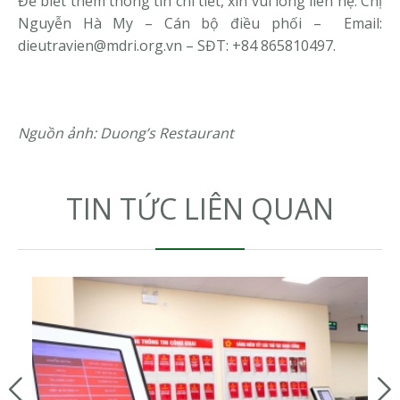
Để biết thêm thông tin chi tiết, xin vui lòng liên hệ: Chị
Nguyễn Hà My – Cán bộ điều phối – Email:
dieutravien@mdri.org.vn – SĐT: +84 865810497.
Nguồn ảnh: Duong’s Restaurant
TIN TỨC LIÊN QUAN