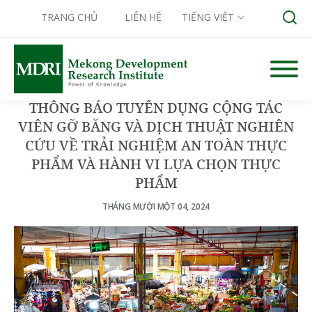
TRANG CHỦ
LIÊN HỆ
TIẾNG VIỆT
Skip
to
content
THÔNG BÁO TUYỂN DỤNG CỘNG TÁC
Search for:
VIÊN GỠ BĂNG VÀ DỊCH THUẬT NGHIÊN
CỨU VỀ TRẢI NGHIỆM AN TOÀN THỰC
PHẨM VÀ HÀNH VI LỰA CHỌN THỰC
PHẨM
THÁNG MƯỜI MỘT 04, 2024