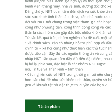
bệnh (86,9% NKT đánh giá hợp lý) và thời gian chờ
bệnh viện (thang máy, nhà vệ sinh, đường dốc cho xe l
Đáng chú ý, NKT quan tâm đến dịch vụ sức khỏe tinh
sóc sức khoẻ tinh thần là dịch vụ cần nhà nước ưu t
đối với NKT nói chung trong việc tham gia các hoạt 
công như phương tiện, công trình công cộng và các
thần là các nhóm còn gặp đặc biệt nhiều khó khăn và 
Từ các kết quả trên, nhóm nghiên cứu đề xuất một số
•
Về chính sách, cần có những hỗ trợ phù hợp và đầ
chính trị – xã hội cũng như thực hiện các thủ tục h
được tiếp cận đầy đủ các nguồn thông tin và cung cấ
nhập NKT cần quan tâm đầy đủ đến đặc điểm, nhu 
bị bỏ lại phía sau, đặc biệt là các nhóm NKT Nghe
nói, Trí tuệ và Thần kinh – tâm thần.
•
Các nghiên cứu về NKT trong thời gian tới nên chú
hơn các chủ đề như sức khỏe tinh thần, quyền sở hữ
giới và khuyết tật tới việc thực thi quyền của họ v.v.
Tải ấn phẩm