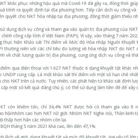
 NKT khắc phục những hậu quả mà Covid-19 đã gây ra, đồng thời giú
á trình ra quyết định tại địa phương hơn. Tiếp cận dịch vụ công và
tiên quyết cho NKT hòa nhập tại địa phương, đồng thời giảm thiểu n
c sử dụng dịch vụ công và tham gia vào quản trị địa phương của NKT
h chính công cấp tỉnh ở Việt Nam (PAPI). Vì vậy, vào tháng 7 năm 2
g thực hiện Khảo sát Thí điểm về Mức độ Hòa nhập Người Khuyết t
I thường niên với các chỉ tiêu đo lường về hòa nhập NKT do NKT đ
h về chất lượng quản trị địa phương, cung ứng dịch vụ công và thá
í điểm qua điện thoại với 1.627 NKT thuộc 6 dạng khuyết tật khác n
o UNDP cung cấp. Là một khảo sát thí điểm với một số hạn chế nhất
n cho NKT trên cả nước.
Tuy nhiên, các phát hiện từ khảo sát định l
cấp một số kết quả đáng chú ý, có thể sử dụng làm tiền đề để xây 
T còn khiêm tốn, chỉ 34,4% NKT được hỏi có tham gia vào ít n
 vào hội/nhóm cao hơn NKT nữ giới. Nhóm NKT Nghe nói, Thần kinh-t
ội thấp hơn hẳn các nhóm còn lại.
ĐBQH tháng 5 năm 2021 khá cao, lên đến 47,1%.
 lệch về giới, dạng khuyết tật và mức độ khuyết tật. Hai yếu tố lớn