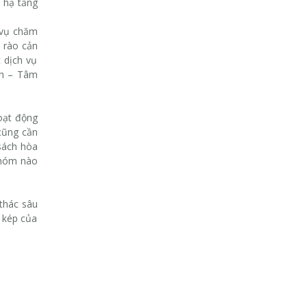
 hạ tầng
 vụ chăm
u rào cản
c dịch vụ
nh – Tâm
oạt động
 cũng cần
 sách hòa
nhóm nào
 thác sâu
 kép của