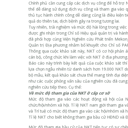
Chính phủ cần cung cấp các dịch vụ công để hỗ trợ
thể dễ dàng sử dụng dịch vụ công và tham gia vào qu
thủ tục hành chính công dễ dàng cũng là điều kiện 
quả do thiên tai, dịch bệnh gây ra trong tương lai.
Tuy nhiên, trải nghiệm và mức độ hài lòng trong việ
được ghi nhận trong Chỉ số Hiệu quả quản trị và hàn
đã phối hợp cùng Viện Nghiên cứu Phát triển Mekon
Quản trị Địa phương nhằm bổ khuyết cho Chỉ số PAP
Thông qua cuộc khảo sát này, NKT có cơ hội phản án
cán bộ, công chức khi làm việc với NKT ở địa phương.
Báo cáo này trình bày kết quả của cuộc khảo sát th
lựa chọn ngẫu nhiên từ danh sách hơn 19.000 NKT d
bộ mẫu, kết quả khảo sát
chưa thể mang tính đại diệ
như các cuộc phỏng vấn sâu của nghiên cứu đã cung 
nghiên cứu tiếp theo. Cụ thể:
Về mức độ tham gia của NKT ở cấp cơ sở
Mức độ tham gia vào các hoạt động xã hội của NK
chức/hội/nhóm xã hội. Tỉ lệ NKT nam giới tham gia
và Trí tuệ có mức độ tham gia vào các hội/nhóm xã h
Tỉ lệ NKT cho biết không tham gia bầu cử HĐND và 
Mức độ tham gia bầu cử của NKT tiếp tục có sự chênh