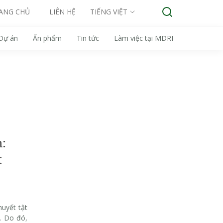
ANG CHỦ
LIÊN HỆ
TIẾNG VIỆT
Dự án
Ấn phẩm
Tin tức
Làm việc tại MDRI
h:
t
uyết tật
v. Do đó,