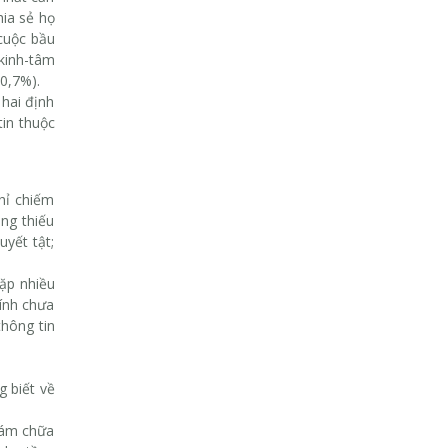
hia sẻ họ
cuộc bầu
 kinh-tâm
0,7%).
 hai định
in thuộc
chỉ chiếm
ng thiếu
yết tật;
ặp nhiều
hính chưa
hông tin
 biết về
hám chữa