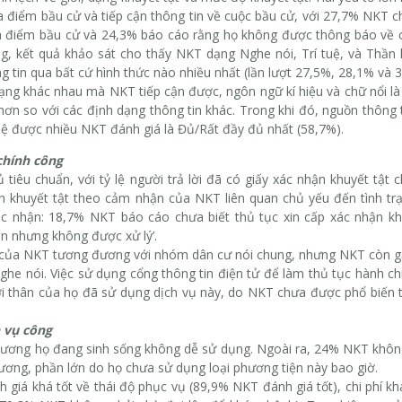
a điểm bầu cử và tiếp cận thông tin về cuộc bầu cử, với 27,7% NKT c
a điểm bầu cử và 24,3% báo cáo rằng họ không được thông báo về 
ng, kết quả khảo sát cho thấy NKT dạng Nghe nói, Trí tuệ, và Thần
tin qua bất cứ hình thức nào nhiều nhất (lần lượt 27,5%, 28,1% và 3
ng khác nhau mà NKT tiếp cận được, ngôn ngữ kí hiệu và chữ nổi là
n so với các định dạng thông tin khác. Trong khi đó, nguồn thông t
ghệ được nhiều NKT đánh giá là Đủ/Rất đầy đủ nhất (58,7%).
chính công
tiêu chuẩn, với tỷ lệ người trả lời đã có giấy xác nhận khuyết tật 
ận khuyết tật theo cảm nhận của NKT liên quan chủ yếu đến tình trạ
ác nhận: 18,7% NKT báo cáo chưa biết thủ tục xin cấp xác nhận khu
ấn nhưng không được xử lý’.
g của NKT tương đương với nhóm dân cư nói chung, nhưng NKT còn g
ghe nói. Việc sử dụng cổng thông tin điện tử để làm thủ tục hành c
i thân của họ đã sử dụng dịch vụ này, do NKT chưa được phổ biến t
 vụ công
hương họ đang sinh sống không dễ sử dụng. Ngoài ra, 24% NKT không
ơng, phần lớn do họ chưa sử dụng loại phương tiện này bao giờ.
iá khá tốt về thái độ phục vụ (89,9% NKT đánh giá tốt), chi phí k