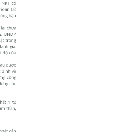
p NKT có
 hoàn tất
hững hậu
 lại chưa
022, UNDP
ật trong
ánh giá.
i độ của
hau được
 định về
ượng cũng
dựng các
hất 1 tổ
âm thần,
 nhất cản