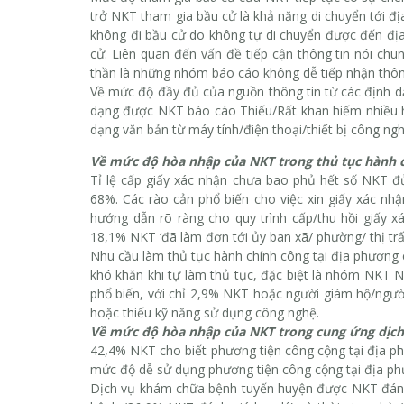
trở NKT tham gia bầu cử là khả năng di chuyển tới đị
không đi bầu cử do không tự di chuyển được đến đị
cử. Liên quan đến vấn đề tiếp cận thông tin nói chu
thần là những nhóm báo cáo không dễ tiếp nhận thông 
Về mức độ đầy đủ của nguồn thông tin từ các định dạ
dạng được NKT báo cáo Thiếu/Rất khan hiếm nhiều hơ
dạng văn bản từ máy tính/điện thoại/thiết bị công n
Về mức độ hòa nhập của NKT trong thủ tục hành 
Tỉ lệ cấp giấy xác nhận chưa bao phủ hết số NKT đủ 
68%. Các rào cản phổ biến cho việc xin giấy xác nh
hướng dẫn rõ ràng cho quy trình cấp/thu hồi giấy x
18,1% NKT ‘đã làm đơn tới ủy ban xã/ phường/ thị tr
Nhu cầu làm thủ tục hành chính công tại địa phươn
khó khăn khi tự làm thủ tục, đặc biệt là nhóm NKT N
phổ biến, với chỉ 2,9% NKT hoặc người giám hộ/ngườ
hoặc thiếu kỹ năng sử dụng công nghệ.
Về mức độ hòa nhập của NKT trong cung ứng dịch
42,4% NKT cho biết phương tiện công cộng tại địa p
mức độ dễ sử dụng phương tiện công cộng tại địa phư
Dịch vụ khám chữa bệnh tuyến huyện được NKT đánh g