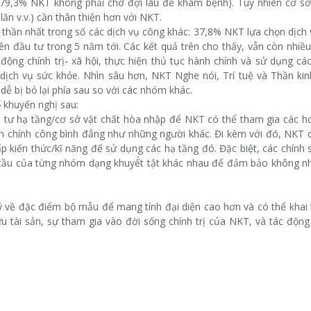
 (79,3% NKT không phải chờ đợi lâu để khám bệnh). Tuy nhiên cơ sở
ăn v.v.) cần thân thiện hơn với NKT.
 thần nhất trong số các dịch vụ công khác: 37,8% NKT lựa chọn dịch
iên đầu tư trong 5 năm tới. Các kết quả trên cho thấy, vẫn còn nhiề
động chính trị- xã hội, thực hiện thủ tục hành chính và sử dụng cá
 dịch vụ sức khỏe. Nhìn sâu hơn, NKT Nghe nói, Trí tuệ và Thần ki
dễ bị bỏ lại phía sau so với các nhóm khác.
 khuyến nghị sau:
u tư hạ tầng/cơ sở vật chất hòa nhập để NKT có thể tham gia các h
ành chính công bình đẳng như những người khác. Đi kèm với đó, NKT
p kiến thức/kĩ năng để sử dụng các hạ tầng đó. Đặc biệt, các chính
cầu của từng nhóm dạng khuyế́t tật khác nhau để đảm bảo không 
 ý về đặc điểm bộ mẫu để mang tính đại diện cao hơn và có thể khai
u tài sản, sự tham gia vào đời sống chính trị của NKT, và tác động