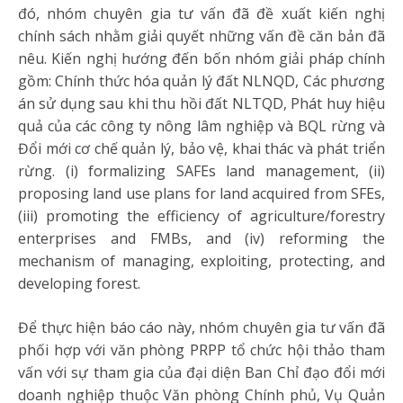
đó, nhóm chuyên gia tư vấn đã đề xuất kiến nghị
chính sách nhằm giải quyết những vấn đề căn bản đã
nêu. Kiến nghị hướng đến bốn nhóm giải pháp chính
gồm: Chính thức hóa quản lý đất NLNQD, Các phương
án sử dụng sau khi thu hồi đất NLTQD, Phát huy hiệu
quả của các công ty nông lâm nghiệp và BQL rừng và
Đổi mới cơ chế quản lý, bảo vệ, khai thác và phát triển
rừng. (i) formalizing SAFEs land management, (ii)
proposing land use plans for land acquired from SFEs,
(iii) promoting the efficiency of agriculture/forestry
enterprises and FMBs, and (iv) reforming the
mechanism of managing, exploiting, protecting, and
developing forest.
Để thực hiện báo cáo này, nhóm chuyên gia tư vấn đã
phối hợp với văn phòng PRPP tổ chức hội thảo tham
vấn với sự tham gia của đại diện Ban Chỉ đạo đổi mới
doanh nghiệp thuộc Văn phòng Chính phủ, Vụ Quản