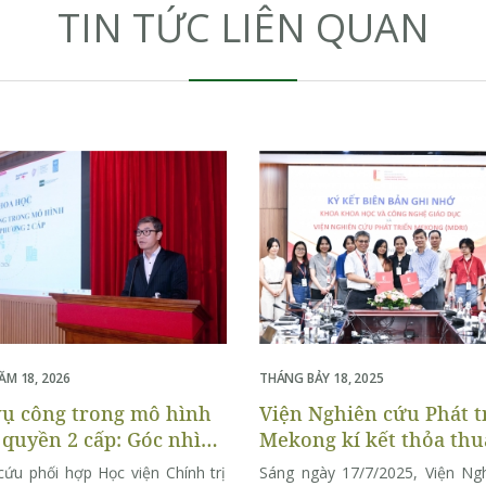
TIN TỨC LIÊN QUAN
M 18, 2026
THÁNG BẢY 18, 2025
vụ công trong mô hình
Viện Nghiên cứu Phát t
 quyền 2 cấp: Góc nhìn
Mekong kí kết thỏa th
932 người dân
hợp tác với Khoa Khoa 
cứu phối hợp Học viện Chính trị
Sáng ngày 17/7/2025, Viện Ng