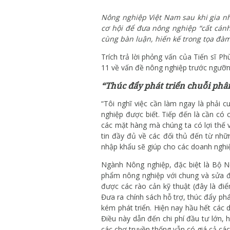
Nông nghiệp Việt Nam sau khi gia nh
cơ hội để đưa nông nghiệp “cất cánh
cùng bàn luận, hiến kế trong tọa đ
Trích trả lời phỏng vấn của Tiến sĩ 
11 về vấn đề nông nghiệp trước ngưỡ
“Thúc đẩy phát triển chuỗi phâ
“Tôi nghĩ việc cần làm ngay là phải 
nghiệp được biết. Tiếp đến là cần có 
các mặt hàng mà chúng ta có lợi thế 
tin đầy đủ về các đối thủ đến từ nhữ
nhập khẩu sẽ giúp cho các doanh nghiệ
Ngành Nông nghiệp, đặc biệt là Bộ Nô
phẩm nông nghiệp với chung và sửa đ
được các rào cản kỹ thuật (đây là đ
Đưa ra chính sách hỗ trợ, thúc đẩy phá
kém phát triển. Hiện nay hầu hết các
Điều này dẫn đến chi phí đầu tư lớn, 
các chợ truyền thống vẫn có giá cả các