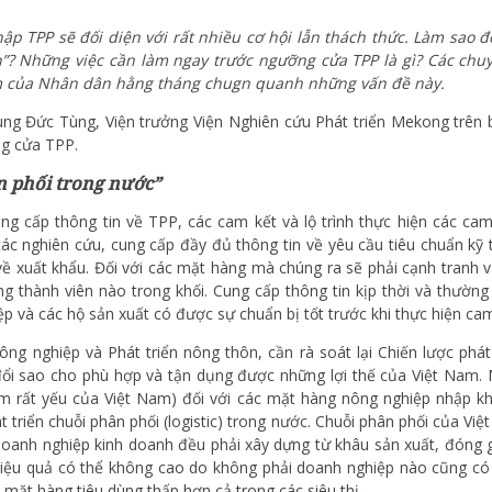
ập TPP sẽ đối diện với rất nhiều cơ hội lẫn thách thức. Làm sao 
”? Những việc cần làm ngay trước ngưỡng cửa TPP là gì? Các chu
àm của Nhân dân hằng tháng chugn quanh những vấn đề này.
Phùng Đức Tùng, Viện trưởng Viện Nghiên cứu Phát triển Mekong trên
ng cửa TPP.
n phối trong nước”
cung cấp thông tin về TPP, các cam kết và lộ trình thực hiện các c
các nghiên cứu, cung cấp đầy đủ thông tin về yêu cầu tiêu chuẩn kỹ 
về xuất khẩu. Đối với các mặt hàng mà chúng ra sẽ phải cạnh tranh v
ng thành viên nào trong khối. Cung cấp thông tin kịp thời và thường
p và các hộ sản xuất có được sự chuẩn bị tốt trước khi thực hiện cam
ng nghiệp và Phát triển nông thôn, cần rà soát lại Chiến lược phát
ổi sao cho phù hợp và tận dụng được những lợi thế của Việt Nam. 
iểm rất yếu của Việt Nam) đối với các mặt hàng nông nghiệp nhập k
t triển chuỗi phân phối (logistic) trong nước. Chuỗi phân phối của Việ
 doanh nghiệp kinh doanh đều phải xây dựng từ khâu sản xuất, đóng g
hiệu quả có thể không cao do không phải doanh nghiệp nào cũng có cả
 mặt hàng tiêu dùng thấp hơn cả trong các siêu thị.