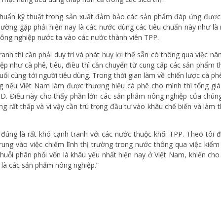
chuẩn kỹ thuật trong sản xuất đảm bảo các sản phẩm đáp ứng được
ường gặp phải hiện nay là các nước dùng các tiêu chuẩn này như l
ông nghiệp nước ta vào các nước thành viên TPP.
anh thì cần phải duy trì và phát huy lợi thế sẵn có thông qua việc nâ
iệp như cà phê, tiêu, điều thì cần chuyển từ cung cấp các sản phẩm 
cuối cùng tới người tiêu dùng. Trong thời gian làm về chiến lược cà
ng nếu Việt Nam làm được thương hiệu cà phê cho mình thì tổng giá
USD. Điều này cho thấy phần lớn các sản phẩm nông nghiệp của chún
tăng rất thấp và vì vậy cần trú trọng đầu tư vào khâu chế biến và làm
đúng là rất khó cạnh tranh với các nước thuộc khối TPP. Theo tôi để
rung vào việc chiếm lĩnh thị trường trong nước thông qua việc kiểm 
uỗi phân phối vốn là khâu yếu nhất hiện nay ở Việt Nam, khiến cho 
t là các sản phẩm nông nghiệp.”