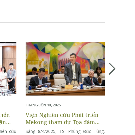
THÁNG MƯỜI
THÔNG
CÁN BỘ
NGHIÊN
Chào mừng
TRONG 
Tuyển dụn
VIỆT N
khảo sát 
hiểm tron
Khảo sát 
tháng 12
THÁNG BỐN 10, 2025
2025. Lịc
riển
Viện Nghiên cứu Phát triển
sát […]
uận
Mekong tham dự Tọa đàm
học và
trao đổi ý kiến chuyên gia về
hiên cứu
Sáng 8/4/2025, TS. Phùng Đức Tùng,