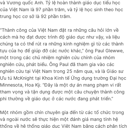
và Vương quốc Anh. Tỷ lệ hoàn thành giáo dục tiểu học
của Việt Nam là 97 phần trăm, và tỷ lệ học sinh theo học
trung học cơ sở là 92 phần trăm.
“Thành công của Việt Nam đặt ra những câu hỏi lớn về
cách mà họ đạt được trình độ giáo dục như vậy, và liệu
chúng ta có thể rút ra những kinh nghiệm gì từ các thành
tựu của họ để giúp đỡ các nước khác,” ông Paul Glewwe,
một trong các chủ nhiệm nghiên cứu chính của nhóm
nghiên cứu, phát biểu. Ông Paul đã tham gia vào các
nghiên cứu tại Việt Nam trong 25 năm qua, và là Giáo sư
Ưu tú McKnight tại Khoa Kinh tế Ứng dụng trường Đại học
Minnesota, Hoa Kỳ. “Đây là một dự án mang phạm vi rất
tham vọng và tận dụng được một câu chuyện thành công
phi thường về giáo dục ở các nước đang phát triển.”
Một nhóm gồm chín chuyên gia đến từ các tổ chức trong
và ngoài nước sẽ thực hiện một đánh giá mang tính hệ
thống về hệ thống giáo dục Việt Nam bằng cách phân tích