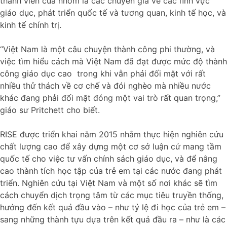
thành viên của nhóm là các chuyên gia về các lĩnh vực
giáo dục, phát triển quốc tế và tương quan, kinh tế học, và
kinh tế chính trị.
“Việt Nam là một câu chuyện thành công phi thường, và
việc tìm hiểu cách mà Việt Nam đã đạt được mức độ thành
công giáo dục cao trong khi vẫn phải đối mặt với rất
nhiều thử thách về cơ chế và đói nghèo mà nhiều nước
khác đang phải đối mặt đóng một vai trò rất quan trọng,”
giáo sư Pritchett cho biết.
RISE được triển khai năm 2015 nhằm thực hiện nghiên cứu
chất lượng cao để xây dựng một cơ sở luận cứ mang tầm
quốc tế cho việc tư vấn chính sách giáo dục, và để nâng
cao thành tích học tập của trẻ em tại các nước đang phát
triển. Nghiên cứu tại Việt Nam và một số nơi khác sẽ tìm
cách chuyển dịch trọng tâm từ các mục tiêu truyền thống,
hướng đến kết quả đầu vào – như tỷ lệ đi học của trẻ em –
sang những thành tựu dựa trên kết quả đầu ra – như là các