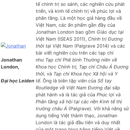
tế chính trị so sánh, các nghiên cứu phát
triển, và kinh tế chính trị về phúc lợi và
phân tầng. Là một học giả hàng đầu về
Việt Nam, các ấn phẩm gần đầy của
Jonathan London bao gồm
Giáo dục tại
Việt Nam
(ISEAS 2011),
Chính trị Đương
thời tại Việt Nam
(Palgrave 2014) và các
bài viết nghiên cứu trên các tạp chí
Jonathan
như
Tạp chí Phê bình Thường niên về
London,
Khoa học Chính trị, Tạp chí Châu Á Đương
thời,
và
Tạp chí Khoa học Xã hội và Y
Đại học Leiden
tế.
Ông là biên tập viên của
Sổ tay
Routledge về Việt Nam Đương đại
sắp
phát hành và là tác giả của
Phúc lợi và
Phân tầng xã hội tại các nền Kinh tế thị
trường châu Á
(Palgrave). Với khả năng sử
dụng tiếng Việt thành thạo, Jonathan
London là tác giả đầu tiên và duy nhất
của một trang blog bằng tiếng Việt về