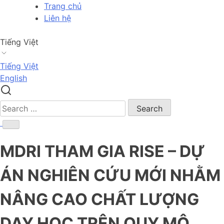
Skip
Trang chủ
to
Liên hệ
content
Tiếng Việt
Tiếng Việt
English
Search
for:
MDRI THAM GIA RISE – DỰ
ÁN NGHIÊN CỨU MỚI NHẰM
NÂNG CAO CHẤT LƯỢNG
DẠY HỌC TRÊN QUY MÔ