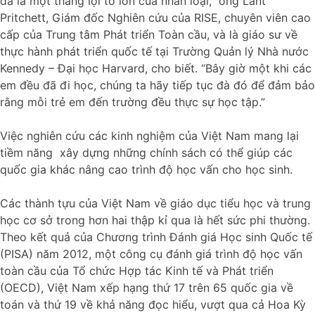
đã là một thắng lợi to lớn của nhân loại,” ông Lant
Pritchett, Giám đốc Nghiên cứu của RISE, chuyên viên cao
cấp của Trung tâm Phát triển Toàn cầu, và là giáo sư về
thực hành phát triển quốc tế tại Trường Quản lý Nhà nước
Kennedy – Đại học Harvard, cho biết. “Bây giờ một khi các
em đều đã đi học, chúng ta hãy tiếp tục đà đó để đảm bảo
rằng mỗi trẻ em đến trường đều thực sự học tập.”
Việc nghiên cứu các kinh nghiệm của Việt Nam mang lại
tiềm năng xây dựng những chính sách có thể giúp các
quốc gia khác nâng cao trình độ học vấn cho học sinh.
Các thành tựu của Việt Nam về giáo dục tiểu học và trung
học cơ sở trong hơn hai thập kỉ qua là hết sức phi thường.
Theo kết quả của Chương trình Đánh giá Học sinh Quốc tế
(PISA) năm 2012, một công cụ đánh giá trình độ học vấn
toàn cầu của Tổ chức Hợp tác Kinh tế và Phát triển
(OECD), Việt Nam xếp hạng thứ 17 trên 65 quốc gia về
toán và thứ 19 về khả năng đọc hiểu, vượt qua cả Hoa Kỳ