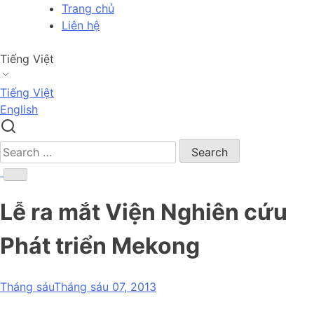
Skip
Trang chủ
to
Liên hệ
content
Tiếng Việt
Tiếng Việt
English
Search
for:
Lễ ra mắt Viện Nghiên cứu
Phát triển Mekong
Tháng sáuTháng sáu 07, 2013