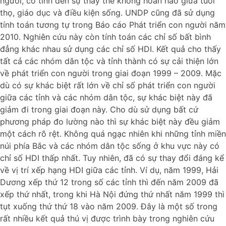
người, có tính đến sự thay thế không hoàn hảo giữa tuổi
thọ, giáo dục và điều kiện sống. UNDP cũng đã sử dụng
tính toán tương tự trong Báo cáo Phát triển con người năm
2010. Nghiên cứu này còn tính toán các chỉ số bất bình
đẳng khác nhau sử dụng các chỉ số HDI. Kết quả cho thấy
tất cả các nhóm dân tộc và tỉnh thành có sự cải thiện lớn
về phát triển con người trong giai đoạn 1999 – 2009. Mặc
dù có sự khác biệt rất lớn về chỉ số phát triển con người
giữa các tỉnh và các nhóm dân tộc, sự khác biệt này đã
giảm đi trong giai đoạn này. Cho dù sử dụng bất cứ
phương pháp đo lường nào thì sự khác biệt này đều giảm
một cách rõ rệt. Không quá ngạc nhiên khi những tỉnh miền
núi phía Bắc và các nhóm dân tộc sống ở khu vực này có
chỉ số HDI thấp nhất. Tuy nhiên, đã có sự thay đổi đáng kể
về vị trí xếp hạng HDI giữa các tỉnh. Ví dụ, năm 1999, Hải
Dương xếp thứ 12 trong số các tỉnh thì đến năm 2009 đã
xếp thứ nhất, trong khi Hà Nội đứng thứ nhất năm 1999 thì
tụt xuống thứ thứ 18 vào năm 2009. Đây là một số trong
rất nhiều kết quả thú vị được trình bày trong nghiên cứu