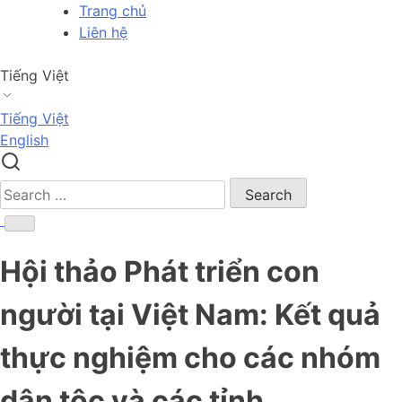
Skip
Trang chủ
to
Liên hệ
content
Tiếng Việt
Tiếng Việt
English
Search
for:
Hội thảo Phát triển con
người tại Việt Nam: Kết quả
thực nghiệm cho các nhóm
dân tộc và các tỉnh