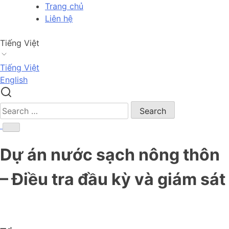
Skip
Trang chủ
to
Liên hệ
content
Tiếng Việt
Tiếng Việt
English
Search
for:
Dự án nước sạch nông thôn
– Điều tra đầu kỳ và giám sát