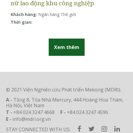
nữ lao động khu công nghiệp
b
c
Khách hàng:
Ngân hàng Thế giới
Kh
Đ
Thời gian:
Th
Xem thêm
© 2021 Viện Nghiên cứu Phát triển Mekong (MDRI).
A -
Tầng 8, Tòa Nhà Mercury, 444 Hoàng Hoa Thám,
Hà Nội, Việt Nam
T -
+84 024 3247 4668
F -
+84 024 3247 4596
E -
info@mdri.org.vn
STAY CONNECTED WITH US: