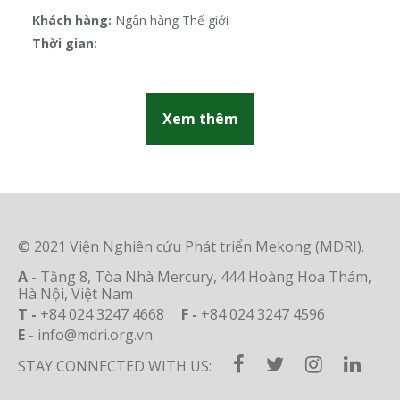
c
Khách hàng:
Ngân hàng Thế giới
Kh
Đ
Thời gian:
Th
Xem thêm
© 2021 Viện Nghiên cứu Phát triển Mekong (MDRI).
A -
Tầng 8, Tòa Nhà Mercury, 444 Hoàng Hoa Thám,
Hà Nội, Việt Nam
T -
+84 024 3247 4668
F -
+84 024 3247 4596
E -
info@mdri.org.vn
STAY CONNECTED WITH US: