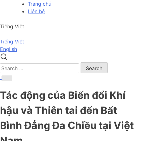
Skip
Trang chủ
to
Liên hệ
content
Tiếng Việt
Tiếng Việt
English
Search
for:
Tác động của Biến đổi Khí
hậu và Thiên tai đến Bất
Bình Đẳng Đa Chiều tại Việt
Nam