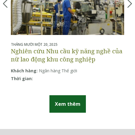
THÁNG MƯỜI MỘT 20, 2025
THÁ
Nghiên cứu Nhu cầu kỹ năng nghề của
P
nữ lao động khu công nghiệp
b
c
Khách hàng:
Ngân hàng Thế giới
Kh
Đ
Thời gian:
Th
Xem thêm