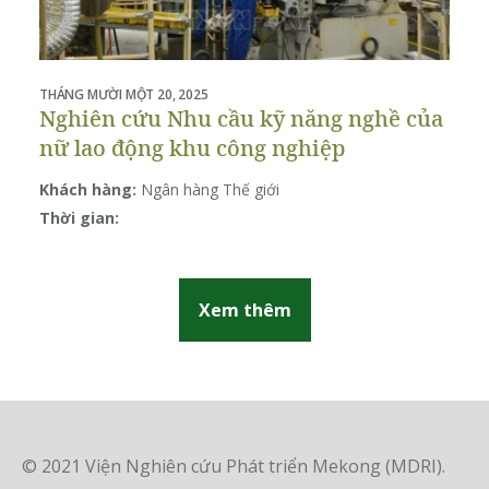
THÁNG MƯỜI MỘT 20, 2025
THÁ
Nghiên cứu Nhu cầu kỹ năng nghề của
P
nữ lao động khu công nghiệp
b
c
Khách hàng:
Ngân hàng Thế giới
Kh
Đ
Thời gian:
Th
Xem thêm
© 2021 Viện Nghiên cứu Phát triển Mekong (MDRI).