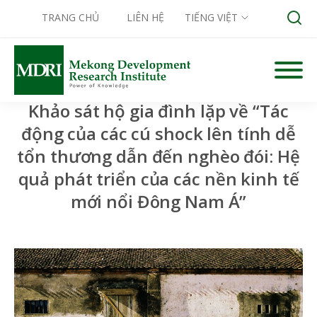
TRANG CHỦ
LIÊN HỆ
TIẾNG VIỆT
Skip
to
content
Khảo sát hộ gia đình lặp về “Tác
Search for:
động của các cú shock lên tính dễ
tổn thương dẫn đến nghèo đói: Hệ
quả phát triển của các nền kinh tế
mới nổi Đông Nam Á”