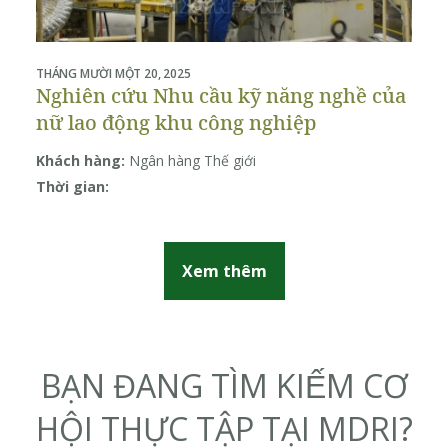
THÁNG MƯỜI MỘT 20, 2025
THÁ
Nghiên cứu Nhu cầu kỹ năng nghề của
P
nữ lao động khu công nghiệp
b
c
Khách hàng:
Ngân hàng Thế giới
Kh
Đ
Thời gian:
Th
Xem thêm
BẠN ĐANG TÌM KIẾM CƠ
HỘI THỰC TẬP TẠI MDRI?