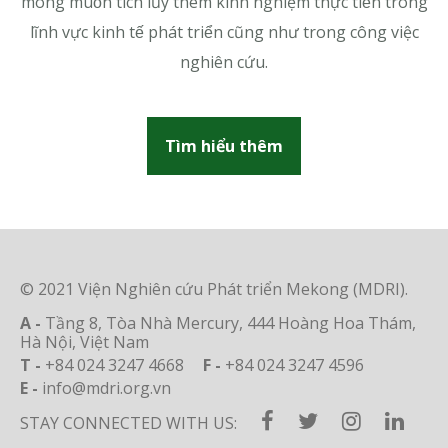
mong muốn tích lũy thêm kinh nghiệm thực tiễn trong
lĩnh vực kinh tế phát triển cũng như trong công việc
nghiên cứu.
Tìm hiểu thêm
© 2021 Viện Nghiên cứu Phát triển Mekong (MDRI).
A -
Tầng 8, Tòa Nhà Mercury, 444 Hoàng Hoa Thám,
Hà Nội, Việt Nam
T -
+84 024 3247 4668
F -
+84 024 3247 4596
E -
info@mdri.org.vn
STAY CONNECTED WITH US: