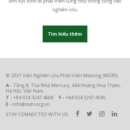
lĩnh vực kinh tế phát triển cũng như trong công việc
nghiên cứu.
Tìm hiểu thêm
© 2021 Viện Nghiên cứu Phát triển Mekong (MDRI).
A -
Tầng 8, Tòa Nhà Mercury, 444 Hoàng Hoa Thám,
Hà Nội, Việt Nam
T -
+84 024 3247 4668
F -
+84 024 3247 4596
E -
info@mdri.org.vn
STAY CONNECTED WITH US: